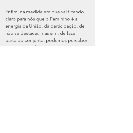
Enfim, na medida em que vai ficando 
claro para nós que o Feminino é a 
energia da União, da participação, de 
não se destacar, mas sim, de fazer 
parte do conjunto, podemos perceber 
por que a Inteligência Feminina não é 
apenas a inteligência da mulher... Ela é, 
na verdade, a Inteligência Cooperativa.
Saber como Cooperar, saber apoiar o 
outro, sem se prejudicar e, inclusive, se 
beneficiar, quando coopera, é o 
segredo de uma boa Cooperação e o 
desafio do futuro da humanidade, que 
está entrando na "Era da Cooperação"!
Bjs e até a próxima!  
#dicasdeblog
#WixBlog