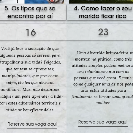
5. Os tipos que se
4. Como fazer o seu
encontra por aí
marido ficar rico
23
16
Você já teve a sensação de que
Uma divertida brincadeira v
algumas pessoas só servem para
mostrar, na prática, como três
atrapalhar a sua vida? Folgados,
atitudes simples podem melhora
que tentam se aproveitar,
seu relacionamento com as
manipuladores, que provocam
pessoas que você gosta. E mais:
culpa, chefes que abusam,
como qualquer uma de nós pod
humilham... Mas, não desanime:
usar estas atitudes para
ualquer um pode aprender a lidar
finalmente se tornar uma gran
mulher.
com estes adversários terríveis e
ainda se beneficiar deles!
Reserve sua vaga aqui
Reserve sua vaga aqui