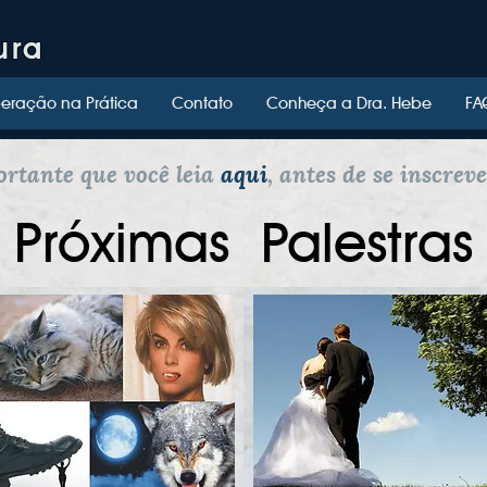
ura
eração na Prática
Contato
Conheça a Dra. Hebe
FA
ortante que você leia
aqui
, antes de se inscrev
Próximas
Palestras