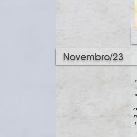
Novembro/23
T
m
a
r
e