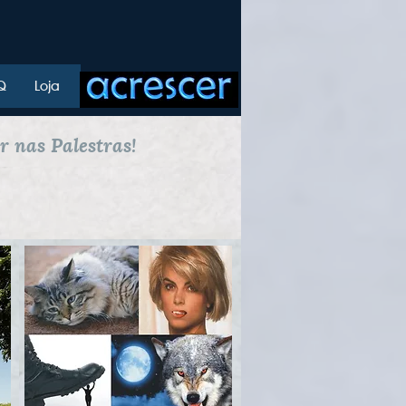
Q
Loja
er nas Palestras!