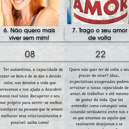
6. Não quero mais
7. Trago o seu amor
viver sem mim!
de volta
08
22
er autoestima, a capacidade de
Quem não quer ter de volta o se
prazer de viver? Mas...
tratar-se bem e de se dar o devido
expectativas exageradas podem
valor, nos devolve a vida que
arruinar a nossa capacidade de
erecemos e nos ajuda a descobrir
amar, de trabalhar e até mesmo
nosso real valor. Recuperar o seu
de gostar da vida. Que tal
mor próprio para sentir-se melhor,
entender como conseguir uma
econhecer as pessoas que te amam
conexão verdadeira entre nós e
 melhorar seus relacionamentos é
os que amamos ou aquilo que
possível: saiba como!
realmente desejamos e se